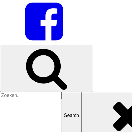
Search
for